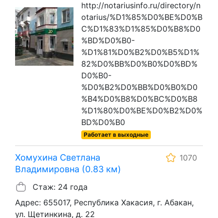
http://notariusinfo.ru/directory/n
otarius/%D1%85%D0%BE%D0%B
C%D1%83%D1%85%D0%B8%D0
%BD%D0%B0-
%D1%81%D0%B2%D0%B5%D1%
82%D0%BB%D0%B0%D0%BD%
D0%B0-
%D0%B2%D0%BB%D0%B0%D0
%B4%D0%B8%D0%BC%D0%B8
%D1%80%D0%BE%D0%B2%D0%
BD%D0%B0
Работает в выходные
Хомухина Светлана
1070
Владимировна (0.83 км)
Стаж: 24 года
Адрес: 655017, Республика Хакасия, г. Абакан,
ул. Щетинкина, д. 22