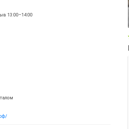
рыв 13:00–14:00
италом
.рф/