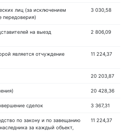
еских лиц (за исключением
3 030,58
е передоверия)
дставителей на выезд
2 806,09
орой является отчуждение
11 224,37
20 203,87
шения)
20 428,36
совершение сделок
3 367,31
едство по закону и по завещанию
11 224,37
наследника за каждый объект,