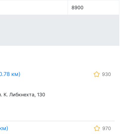
8900
0.78 км)
930
. К. Либкнехта, 130
км)
970