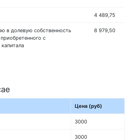
4 489,75
ию в долевую собственность
8 979,50
 приобретенного с
 капитала
сае
Цена (руб)
3000
3000