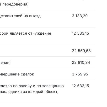
е передоверия)
дставителей на выезд
3 133,29
орой является отчуждение
12 533,15
22 559,68
шения)
22 810,34
совершение сделок
3 759,95
едство по закону и по завещанию
12 533,15
наследника за каждый объект,