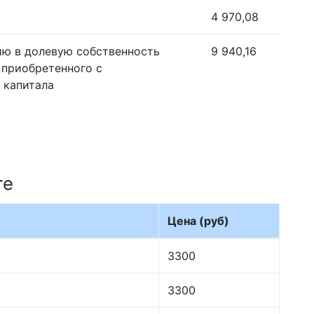
4 970,08
ию в долевую собственность
9 940,16
 приобретенного с
 капитала
те
Цена (руб)
3300
3300