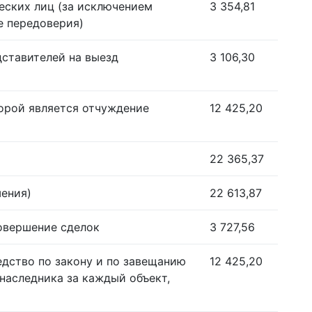
еских лиц (за исключением
3 354,81
е передоверия)
дставителей на выезд
3 106,30
орой является отчуждение
12 425,20
22 365,37
шения)
22 613,87
совершение сделок
3 727,56
едство по закону и по завещанию
12 425,20
наследника за каждый объект,