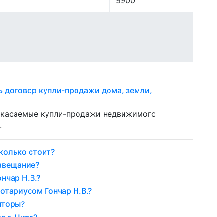
9900
ь договор купли-продажи дома, земли,
, касаемые купли-продажи недвижимого
.
колько стоит?
завещание?
нчар Н.В.?
отариусом Гончар Н.В.?
нторы?