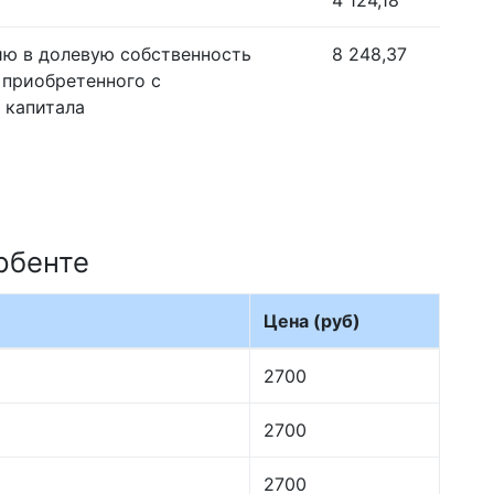
4 124,18
ию в долевую собственность
8 248,37
 приобретенного с
 капитала
рбенте
Цена (руб)
2700
2700
2700