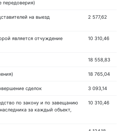
е передоверия)
дставителей на выезд
2 577,62
орой является отчуждение
10 310,46
18 558,83
шения)
18 765,04
совершение сделок
3 093,14
едство по закону и по завещанию
10 310,46
наследника за каждый объект,