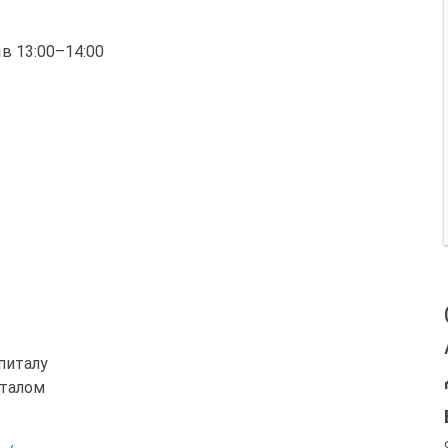
ыв 13:00–14:00
питалу
италом