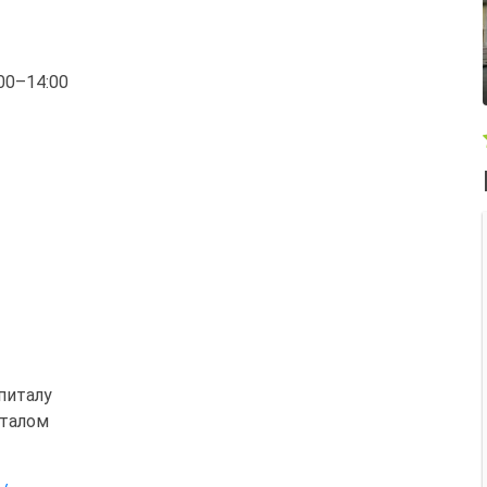
:00–14:00
питалу
италом