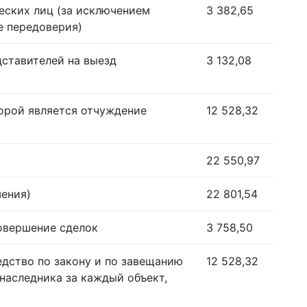
еских лиц (за исключением
3 382,65
е передоверия)
дставителей на выезд
3 132,08
орой является отчуждение
12 528,32
22 550,97
шения)
22 801,54
совершение сделок
3 758,50
едство по закону и по завещанию
12 528,32
наследника за каждый объект,