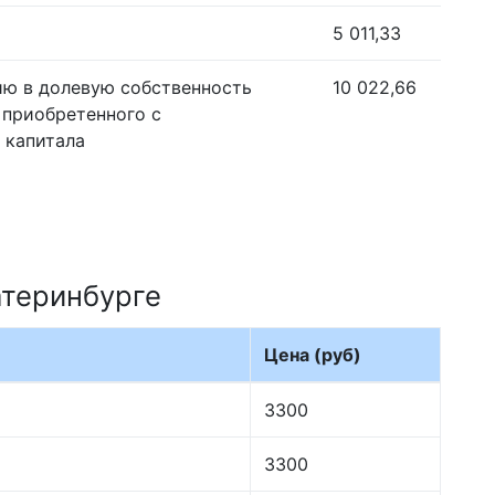
5 011,33
ию в долевую собственность
10 022,66
 приобретенного с
 капитала
атеринбурге
Цена (руб)
3300
3300