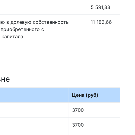
5 591,33
ию в долевую собственность
11 182,66
 приобретенного с
 капитала
ьне
Цена (руб)
3700
3700