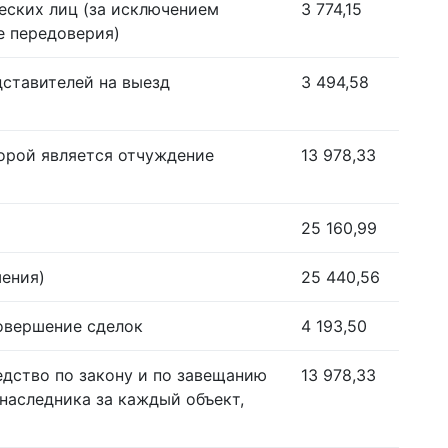
еских лиц (за исключением
3 774,15
е передоверия)
дставителей на выезд
3 494,58
орой является отчуждение
13 978,33
25 160,99
шения)
25 440,56
совершение сделок
4 193,50
едство по закону и по завещанию
13 978,33
наследника за каждый объект,