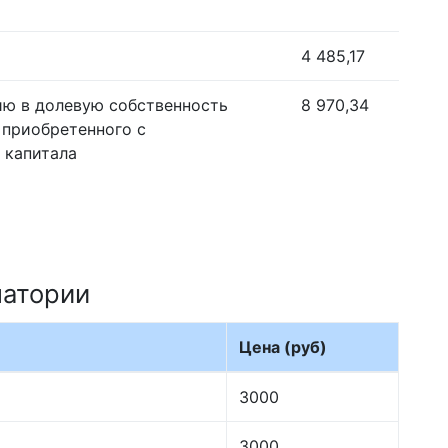
4 485,17
ию в долевую собственность
8 970,34
 приобретенного с
 капитала
патории
Цена (руб)
3000
3000