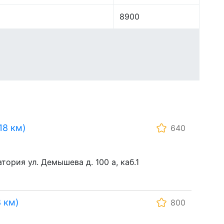
8900
18 км)
640
тория ул. Демышева д. 100 а, каб.1
 км)
800