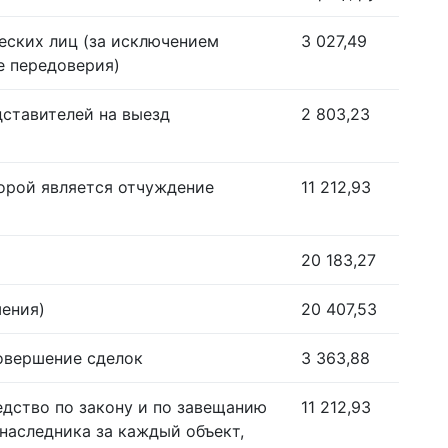
еских лиц (за исключением
3 027,49
е передоверия)
дставителей на выезд
2 803,23
орой является отчуждение
11 212,93
20 183,27
шения)
20 407,53
совершение сделок
3 363,88
едство по закону и по завещанию
11 212,93
наследника за каждый объект,