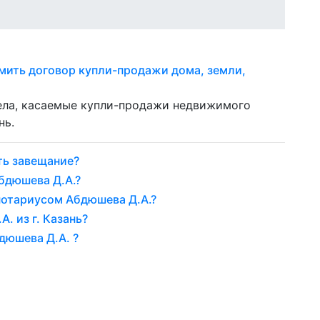
мить договор купли-продажи дома, земли,
ела, касаемые купли-продажи недвижимого
нь.
ть завещание?
бдюшева Д.А.?
нотариусом Абдюшева Д.А.?
. из г. Казань?
дюшева Д.А. ?