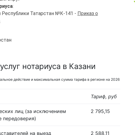
риуса
:
и Республики Татарстан №К-141 -
Приказ о
а
рстан
слуг нотариуса в Казани
альное действие и максимальная сумма тарифа в регионе на 2026
Тариф, руб
еских лиц (за исключением
2 795,15
е передоверия)
дставителей на выезд
2 588,11