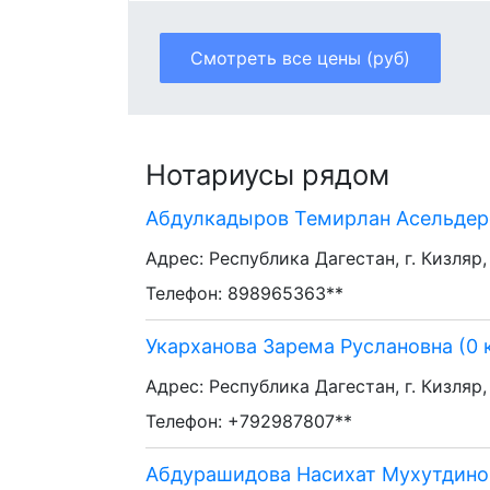
Смотреть все цены (руб)
Нотариусы рядом
Абдулкадыров Темирлан Асельдеро
Адрес: Республика Дагестан, г. Кизляр,
Телефон: 898965363**
Укарханова Зарема Руслановна (0 
Адрес: Республика Дагестан, г. Кизляр, 
Телефон: +792987807**
Абдурашидова Насихат Мухутдинов