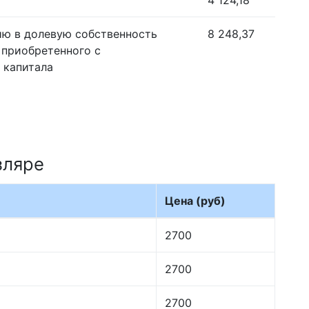
4 124,18
ию в долевую собственность
8 248,37
 приобретенного с
 капитала
зляре
Цена (руб)
2700
2700
2700