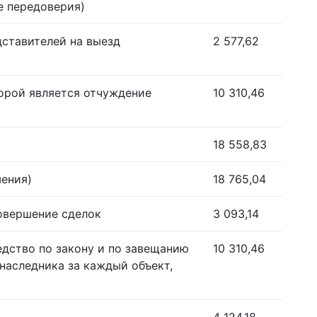
е передоверия)
дставителей на выезд
2 577,62
орой является отчуждение
10 310,46
18 558,83
шения)
18 765,04
совершение сделок
3 093,14
едство по закону и по завещанию
10 310,46
наследника за каждый объект,