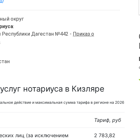
u/
ьный округ
риуса
:
и Республики Дагестан №442 -
Приказ о
а
стан
услуг нотариуса в Кизляре
альное действие и максимальная сумма тарифа в регионе на 2026
Тариф, руб
еских лиц (за исключением
2 783,82