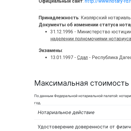
Официальный сайт
:
http://www.notary-rd.r
Принадлежность
: Кизлярский нотариал
Документы об изменении статуса нота
31.12.1996 - Министерство юстици
наделении полномочиями нотариус
Экзамены
:
13.01.1997 -
Сдал
- Республика Даге
Максимальная стоимость 
По данным Федеральной нотариальной палатой: нотари
год.
Нотариальное действие
Удостоверение доверенности от физич