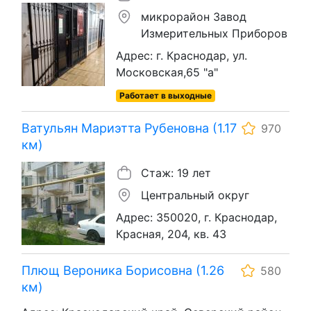
микрорайон Завод
Измерительных Приборов
Адрес: г. Краснодар, ул.
Московская,65 "а"
Работает в выходные
Ватульян Мариэтта Рубеновна (1.17
970
км)
Стаж: 19 лет
Центральный округ
Адрес: 350020, г. Краснодар,
Красная, 204, кв. 43
Плющ Вероника Борисовна (1.26
580
км)