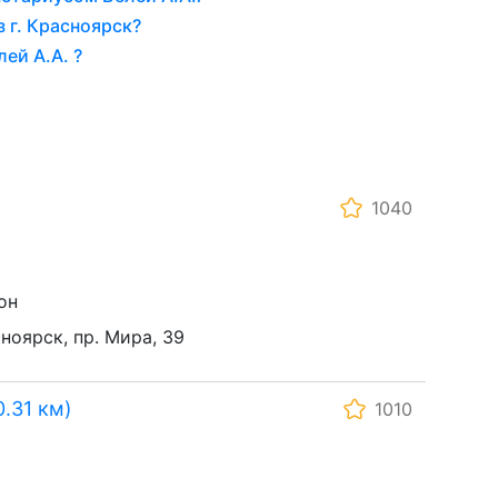
 г. Красноярск?
ей А.А. ?
1040
он
сноярск, пр. Мира, 39
.31 км)
1010