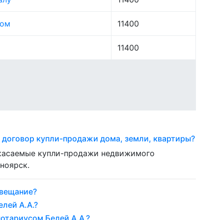
лом
11400
11400
 договор купли-продажи дома, земли, квартиры?
, касаемые купли-продажи недвижимого
ноярск.
авещание?
лей А.А.?
нотариусом Белей А.А.?