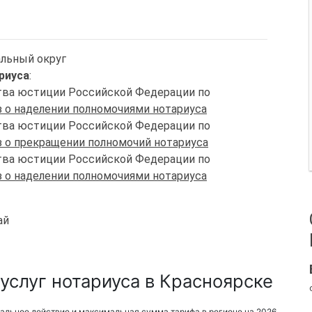
альный округ
риуса
:
ства юстиции Российской Федерации по
 о наделении полномочиями нотариуса
ства юстиции Российской Федерации по
 о прекращении полномочий нотариуса
ства юстиции Российской Федерации по
 о наделении полномочиями нотариуса
ай
услуг нотариуса в Красноярске
альное действие и максимальная сумма тарифа в регионе на 2026