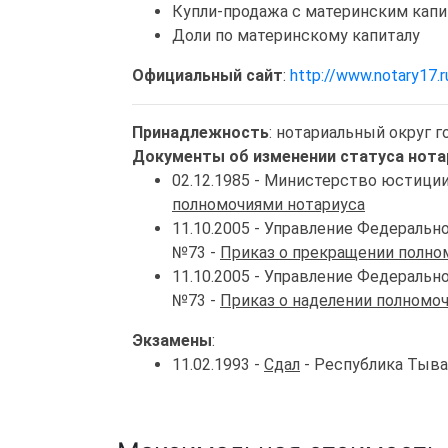
Купли-продажа с материнским кап
Доли по материнскому капиталу
Официальный сайт
:
http://www.notary17.r
Принадлежность
: нотариальный округ 
Документы об изменении статуса нота
02.12.1985 - Министерство юстици
полномочиями нотариуса
11.10.2005 - Управление Федераль
№73 -
Приказ о прекращении полно
11.10.2005 - Управление Федераль
№73 -
Приказ о наделении полномо
Экзамены
:
11.02.1993 -
Сдал
- Республика Тыва