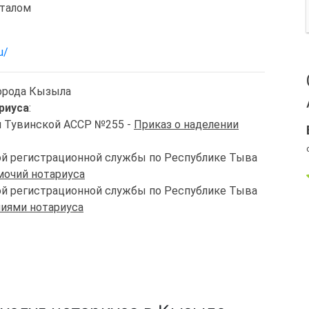
италом
u/
города Кызыла
риуса
:
и Тувинской АССР №255 -
Приказ о наделении
ной регистрационной службы по Республике Тыва
мочий нотариуса
ной регистрационной службы по Республике Тыва
чиями нотариуса