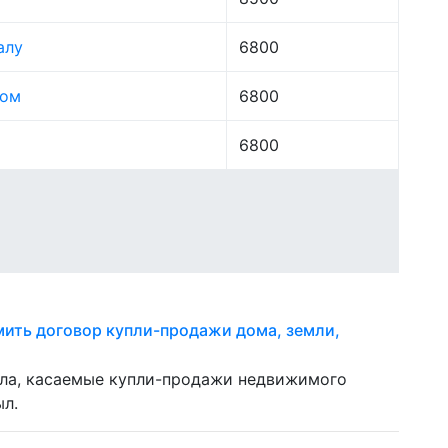
алу
6800
лом
6800
6800
мить договор купли-продажи дома, земли,
ела, касаемые купли-продажи недвижимого
ыл.