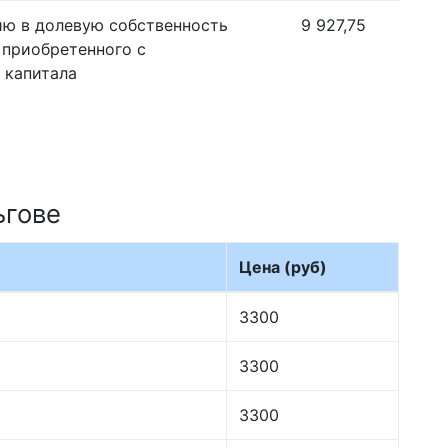
ию в долевую собственность
9 927,75
 приобретенного с
 капитала
ьгове
Цена (руб)
3300
3300
3300