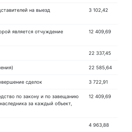
дставителей на выезд
3 102,42
орой является отчуждение
12 409,69
22 337,45
шения)
22 585,64
совершение сделок
3 722,91
едство по закону и по завещанию
12 409,69
наследника за каждый объект,
4 963,88