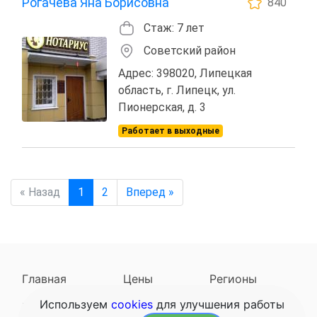
Рогачева Яна Борисовна
840
Стаж: 7 лет
Советский район
Адрес: 398020, Липецкая
область, г. Липецк, ул.
Пионерская, д. 3
Работает в выходные
« Назад
1
2
Вперед »
Главная
Цены
Регионы
Используем
cookies
для улучшения работы
Наследодатели
Задать вопрос