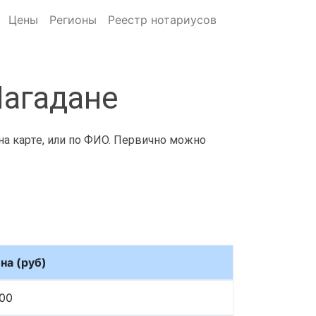
Цены
Регионы
Реестр нотариусов
Магадане
на карте, или по ФИО. Первично можно
на (руб)
00