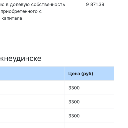
ию в долевую собственность
9 871,39
 приобретенного с
 капитала
ижнеудинске
Цена (руб)
3300
3300
3300