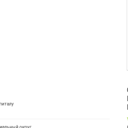
питалу
иальный округ