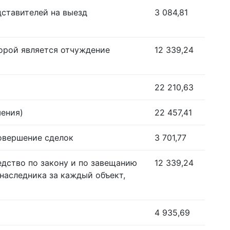
дставителей на выезд
3 084,81
орой является отчуждение
12 339,24
22 210,63
шения)
22 457,41
совершение сделок
3 701,77
едство по закону и по завещанию
12 339,24
наследника за каждый объект,
4 935,69