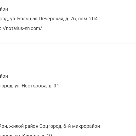
йон
од, ул. Большая Печерская, д. 26, пом. 204
//notarius-nn.com/
йон
город, ул. Нестерова, д. 31
он, жилой район Соцгород, 6-й микрорайон
город, пр. Кирова, д. 19