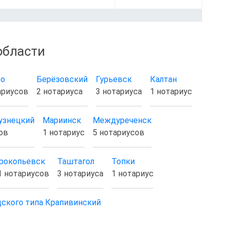
области
во
Берёзовский
Гурьевск
Калтан
ариусов
2 нотариуса
3 нотариуса
1 нотариус
узнецкий
Мариинск
Междуреченск
ов
1 нотариус
5 нотариусов
рокопьевск
Таштагол
Топки
1 нотариусов
3 нотариуса
1 нотариус
дского типа Крапивинский