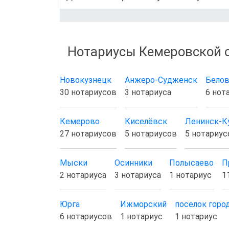
Нотариусы Кемеровской 
Новокузнецк
Анжеро-Судженск
Бело
30 нотариусов
3 нотариуса
6 нот
Кемерово
Киселёвск
Ленинск-К
27 нотариусов
5 нотариусов
5 нотариус
Мыски
Осинники
Полысаево
П
2 нотариуса
3 нотариуса
1 нотариус
1
Юрга
Ижморский
поселок горо
6 нотариусов
1 нотариус
1 нотариус