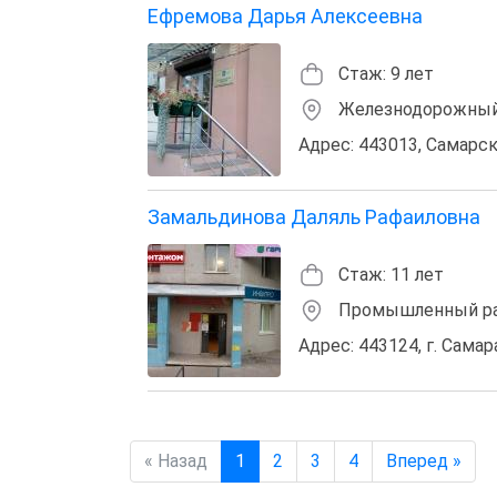
Ефремова Дарья Алексеевна
Стаж: 9 лет
Железнодорожный
Адрес: 443013, Самарска
Замальдинова Даляль Рафаиловна
Стаж: 11 лет
Промышленный рай
Адрес: 443124, г. Самар
« Назад
1
2
3
4
Вперед »