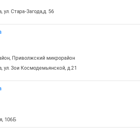
, ул. Стара-Загода,д. 56
а
йон, Приволжский микрорайон
а, ул. Зои Космодемьянской, д.21
а
я, 106Б