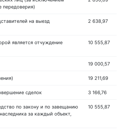
е передоверия)
дставителей на выезд
2 638,97
орой является отчуждение
10 555,87
19 000,57
шения)
19 211,69
совершение сделок
3 166,76
едство по закону и по завещанию
10 555,87
наследника за каждый объект,