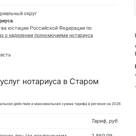
ариальный округ
риуса
:
ства юстиции Российской Федерации по
з о наделении полномочиями нотариуса
ласть
услуг нотариуса в Старом
альное действие и максимальная сумма тарифа в регионе на 2026
Тариф, руб
еских лиц (за исключением
2 850,09