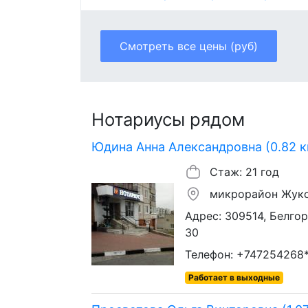
Смотреть все цены (руб)
Нотариусы рядом
Юдина Анна Александровна (0.82 к
Стаж: 21 год
микрорайон Жук
Адрес: 309514, Белгор
30
Телефон: +747254268
Работает в выходные