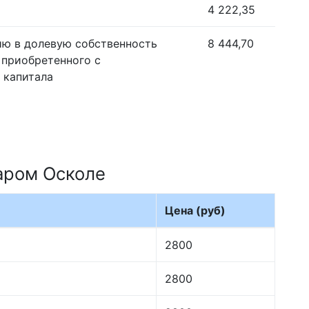
4 222,35
ию в долевую собственность
8 444,70
 приобретенного с
 капитала
аром Осколе
Цена (руб)
2800
2800