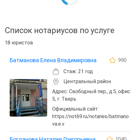
Список нотариусов по услуге
18 юристов
Батманова Елена Владимировна
990
Стаж: 21 год
Центральный район
Адрес: Свободный пер., д.5, офис
5, г. Тверь
Официальный сайт:
https://not69.ru/notaries/batmano
va.e.v
Богданова Наталия Григорьевна
1040