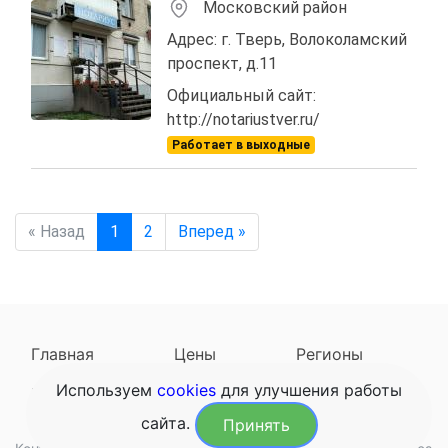
Московский район
Адрес: г. Тверь, Волоколамский
проспект, д.11
Официальный сайт:
http://notariustver.ru/
Работает в выходные
« Назад
1
2
Вперед »
Главная
Цены
Регионы
Используем
cookies
для улучшения работы
Наследодатели
Задать вопрос
сайта.
Принять