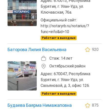
Адрес: 670013, Республика
Бурятия, г. Улан-Удэ, ул.
Ключавская, 76а.
Официальный сайт:
http://notaryrb.ru/notarius/?
func=info&id=10
Работает в выходные
Баторова Лилия Васильевна
920
Стаж: 14 лет
Октябрьский район
Адрес: 670047, Республика
Бурятия, г. Улан-Удэ, ул.
Сахьяновой, д. 3, офис 126.
Работает в выходные
Будаева Баярма Нимажаповна
875