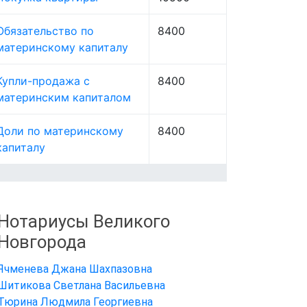
Обязательство по
8400
материнскому капиталу
Купли-продажа с
8400
материнским капиталом
Доли по материнскому
8400
капиталу
Нотариусы Великого
Новгорода
Ячменева Джана Шахпазовна
Шитикова Светлана Васильевна
Тюрина Людмила Георгиевна