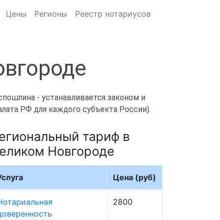
Цены
Регионы
Реестр нотариусов
овгороде
пошлина - устанавливается законом и
алата РФ для каждого субъекта России).
егиональный тариф в
еликом Новгороде
Услуга
Цена (руб)
Нотариальная
2800
доверенность