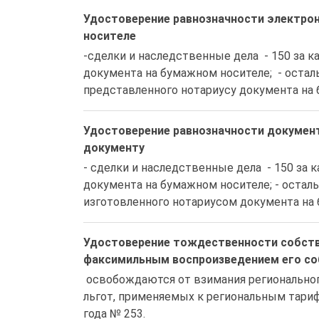
Удостоверение равнозначности электро
носителе
-сделки и наследственные дела  - 150 за 
документа на бумажном носителе;  - оста
представленного нотариусу документа на
Удостоверение равнозначности докумен
документу
- сделки и наследственные дела  - 150 за
документа на бумажном носителе; - остал
изготовленного нотариусом документа на
Удостоверение тождественности собстве
факсимильным воспроизведением его со
 освобождаются от взимания регионального тарифа на 100% в соответствии с п. 1 Перечня 
льгот, применяемых к региональным тарифа
года № 253.