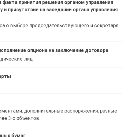
 факта принятия решения органом управления
 и присутствие на заседании органа управления
оса о выборе председательствующего и секретаря  
сполнение опциона на заключение договора
идических  лиц 
ерты
ементами: дополнительные распоряжения, разные 
лее 3-х объектов
нных бумаг