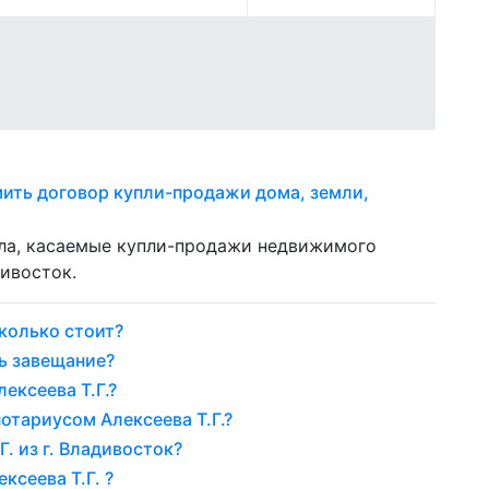
мить договор купли-продажи дома, земли,
ела, касаемые купли-продажи недвижимого
ивосток.
колько стоит?
ь завещание?
ексеева Т.Г.?
отариусом Алексеева Т.Г.?
. из г. Владивосток?
ксеева Т.Г. ?