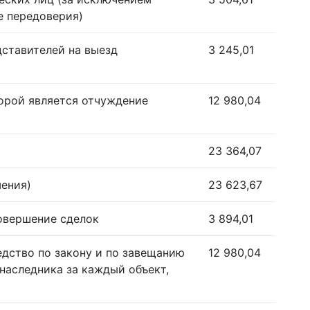
е передоверия)
дставителей на выезд
3 245,01
орой является отчуждение
12 980,04
23 364,07
шения)
23 623,67
совершение сделок
3 894,01
едство по закону и по завещанию
12 980,04
наследника за каждый объект,