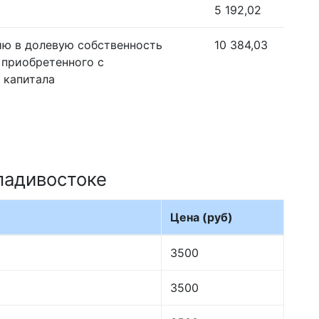
5 192,02
ию в долевую собственность
10 384,03
 приобретенного с
 капитала
ладивостоке
Цена (руб)
3500
3500