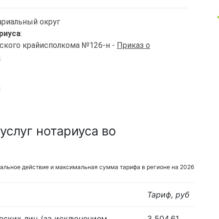
ариальный округ
риуса
:
рского крайисполкома №126-н -
Приказ о
а
й
услуг нотариуса во
альное действие и максимальная сумма тарифа в регионе на 2026
Тариф, руб
еских лиц (за исключением
3 504,61