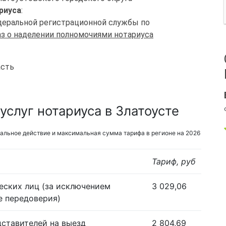
риуса
:
едеральной регистрационной службы по
з о наделении полномочиями нотариуса
асть
слуг нотариуса в Златоусте
альное действие и максимальная сумма тарифа в регионе на 2026
Тариф, руб
еских лиц (за исключением
3 029,06
е передоверия)
дставителей на выезд
2 804,69