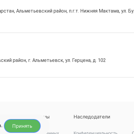
рстан, Альметьевский район, п.г.т. Нижняя Мактама, ул. Бу
ий район, г. Альметьевск, ул. Герцена, д. 102
ны
Регионы
Наследодатели
а.
Принять
кты
Обработка данных
Конфиденциальность
C