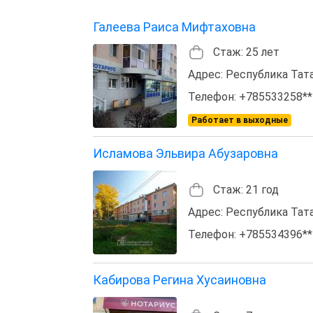
Галеева Раиса Мифтаховна
Стаж: 25 лет
Адрес: Республика Татар
Телефон: +785533258**
Работает в выходные
Исламова Эльвира Абузаровна
Стаж: 21 год
Адрес: Республика Татар
Телефон: +785534396**
Кабирова Регина Хусаиновна