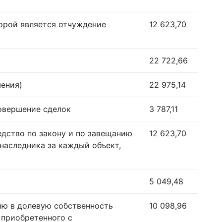
орой является отчуждение
12 623,70
22 722,66
шения)
22 975,14
совершение сделок
3 787,11
едство по закону и по завещанию
12 623,70
наследника за каждый объект,
5 049,48
ию в долевую собственность
10 098,96
 приобретенного с