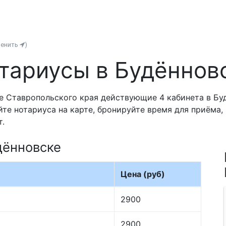
менить
)
тариусы в Будённов
е Ставропольского края действующие 4 кабинета в Бу
йте нотариуса на карте, бронируйте время для приёма
т.
дённовске
Цена (руб)
2900
2900