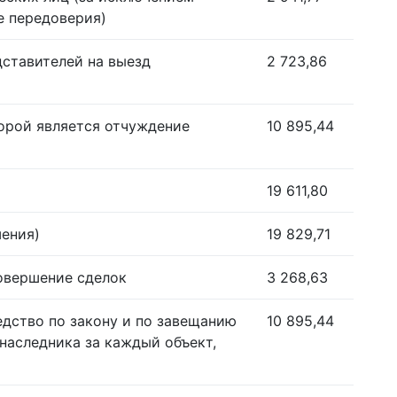
е передоверия)
дставителей на выезд
2 723,86
орой является отчуждение
10 895,44
19 611,80
шения)
19 829,71
совершение сделок
3 268,63
едство по закону и по завещанию
10 895,44
наследника за каждый объект,