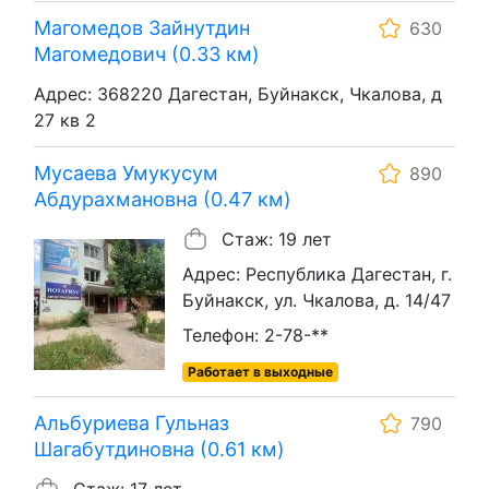
Магомедов Зайнутдин
630
Магомедович (0.33 км)
Адрес: 368220 Дагестан, Буйнакск, Чкалова, д
27 кв 2
Мусаева Умукусум
890
Абдурахмановна (0.47 км)
Стаж: 19 лет
Адрес: Республика Дагестан, г.
Буйнакск, ул. Чкалова, д. 14/47
Телефон: 2-78-**
Работает в выходные
Альбуриева Гульназ
790
Шагабутдиновна (0.61 км)
Стаж: 17 лет