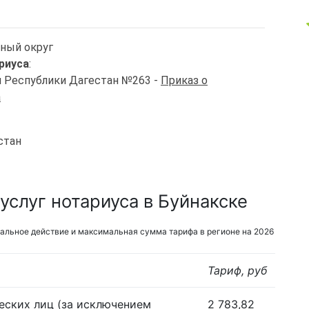
ьный округ
риуса
:
и Республики Дагестан №263 -
Приказ о
а
стан
услуг нотариуса в Буйнакске
альное действие и максимальная сумма тарифа в регионе на 2026
Тариф, руб
еских лиц (за исключением
2 783,82