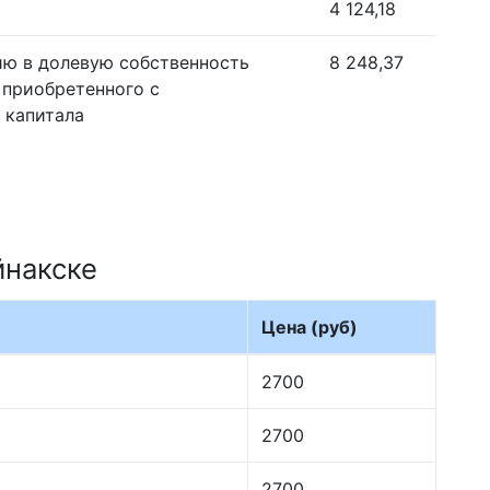
4 124,18
ию в долевую собственность
8 248,37
 приобретенного с
 капитала
йнакске
Цена (руб)
2700
2700
2700