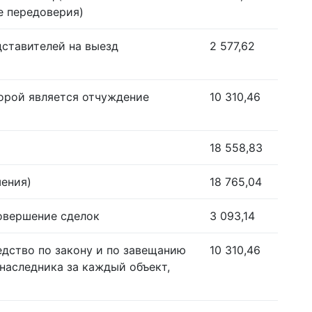
е передоверия)
дставителей на выезд
2 577,62
орой является отчуждение
10 310,46
18 558,83
шения)
18 765,04
совершение сделок
3 093,14
едство по закону и по завещанию
10 310,46
наследника за каждый объект,