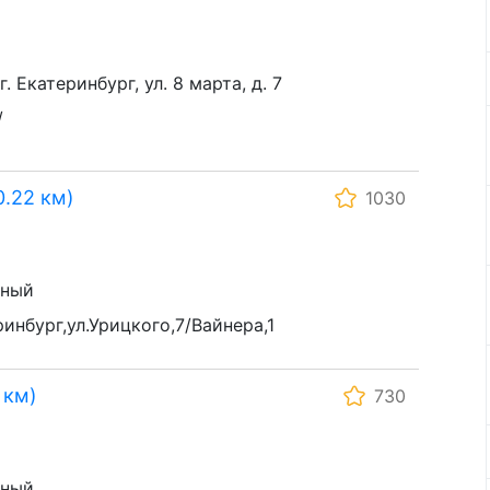
 Екатеринбург, ул. 8 марта, д. 7
/
.22 км)
1030
ьный
ринбург,ул.Урицкого,7/Вайнера,1
 км)
730
ьный