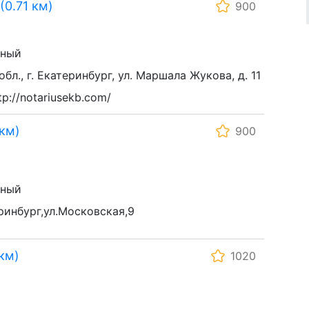
0.71 км)
900
ьный
бл., г. Екатеринбург, ул. Маршала Жукова, д. 11
p://notariusekb.com/
км)
900
ьный
ринбург,ул.Московская,9
км)
1020