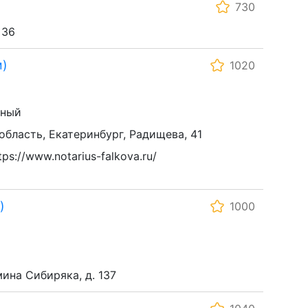
730
 36
м)
1020
ьный
область, Екатеринбург, Радищева, 41
ps://www.notarius-falkova.ru/
)
1000
мина Сибиряка, д. 137