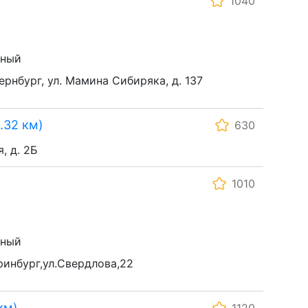
1040
ьный
тернбург, ул. Мамина Сибиряка, д. 137
.32 км)
630
, д. 2Б
1010
ьный
ринбург,ул.Свердлова,22
км)