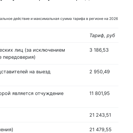
альное действие и максимальная сумма тарифа в регионе на 2026
Тариф, руб
еских лиц (за исключением
3 186,53
е передоверия)
дставителей на выезд
2 950,49
орой является отчуждение
11 801,95
21 243,51
шения)
21 479,55