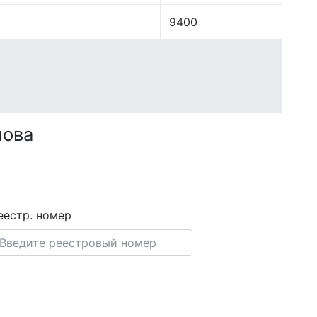
9400
нова
еестр. номер