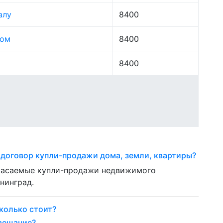
алу
8400
лом
8400
8400
 договор купли-продажи дома, земли, квартиры?
 касаемые купли-продажи недвижимого
нинград.
колько стоит?
авещание?