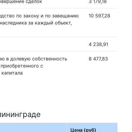
совершение сделок
3 179,18
едство по закону и по завещанию
10 597,28
наследника за каждый объект,
4 238,91
ию в долевую собственность
8 477,83
 приобретенного с
 капитала
лининграде
Цена (руб)