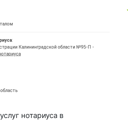
италом
риуса
:
истрации Калининградской области №95-П -
нотариуса
 область
услуг нотариуса в