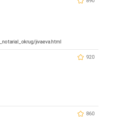
890
_notarial_okrug/jivaeva.html
920
860