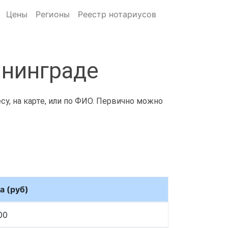
Цены
Регионы
Реестр нотариусов
ининграде
су, на карте, или по ФИО. Первично можно
а (руб)
00