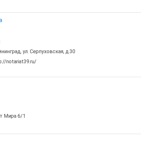
а
н
ининград, ул. Серпуховская, д.30
//notariat39.ru/
кт Мира 6/1