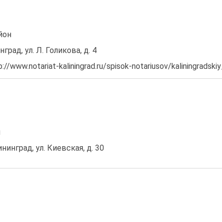
йон
град, ул. Л. Голикова, д. 4
/www.notariat-kaliningrad.ru/spisok-notariusov/kaliningradskiy
н
ининград, ул. Киевская, д. 30