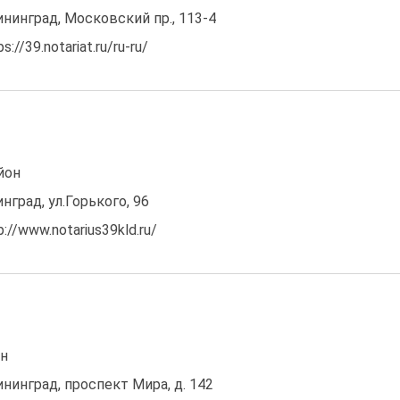
лининград, Московский пр., 113-4
//39.notariat.ru/ru-ru/
йон
инград, ул.Горького, 96
//www.notarius39kld.ru/
он
ининград, проспект Мира, д. 142