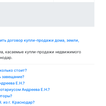
ить договор купли-продажи дома, земли,
ела, касаемые купли-продажи недвижимого
нодар.
колько стоит?
ь завещание?
дреева Е.Н.?
нотариусом Андреева Е.Н.?
нторы?
. из г. Краснодар?