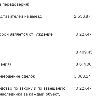
е передоверия)
дставителей на выезд
2 556,87
орой является отчуждение
10 227,47
18 409,45
шения)
18 614,00
совершение сделок
3 068,24
едство по закону и по завещанию
10 227,47
наследника за каждый объект,