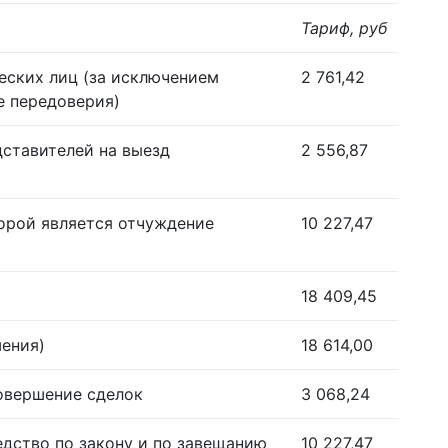
Тариф, руб
еских лиц (за исключением
2 761,42
е передоверия)
дставителей на выезд
2 556,87
орой является отчуждение
10 227,47
18 409,45
шения)
18 614,00
совершение сделок
3 068,24
едство по закону и по завещанию
10 227,47