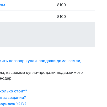
лом
8100
8100
мить договор купли-продажи дома, земли,
ела, касаемые купли-продажи недвижимого
нодар.
колько стоит?
ь завещание?
аврилюк Ж.В.?