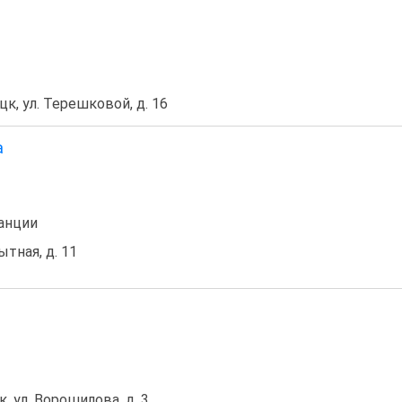
цк, ул. Терешковой, д. 16
а
анции
ытная, д. 11
к, ул. Ворошилова, д. 3