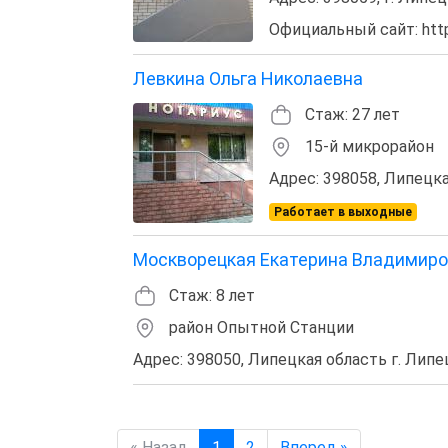
Официальный сайт: https
Левкина Ольга Николаевна
Стаж: 27 лет
15-й микрорайон
Адрес: 398058, Липецкая
Работает в выходные
Москворецкая Екатерина Владимир
Стаж: 8 лет
район Опытной Станции
Адрес: 398050, Липецкая область г. Липец
« Назад
1
2
Вперед »