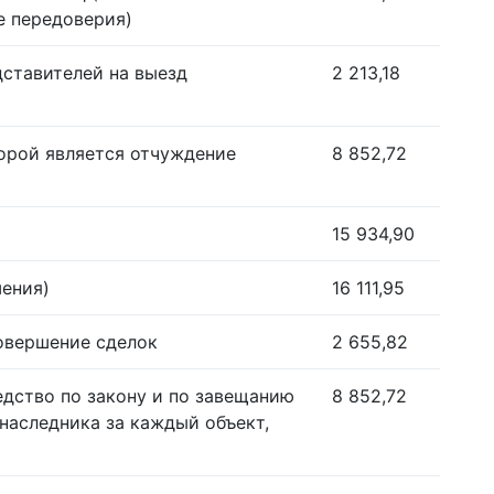
е передоверия)
дставителей на выезд
2 213,18
орой является отчуждение
8 852,72
15 934,90
шения)
16 111,95
совершение сделок
2 655,82
едство по закону и по завещанию
8 852,72
наследника за каждый объект,