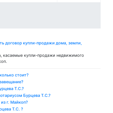
ть договор купли-продажи дома, земли,
ла, касаемые купли-продажи недвижимого
коп.
колько стоит?
 завещание?
рцева Т.С.?
отариусом Бурцева Т.С.?
из г. Майкоп?
цева Т.С. ?