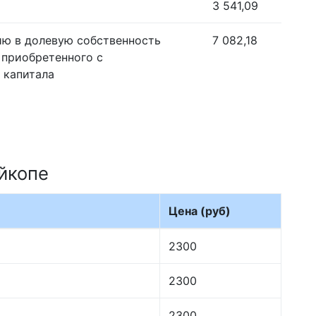
3 541,09
ию в долевую собственность
7 082,18
 приобретенного с
 капитала
йкопе
Цена (руб)
2300
2300
2300