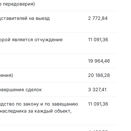
е передоверия)
дставителей на выезд
2 772,84
орой является отчуждение
11 091,36
19 964,46
шения)
20 186,28
совершение сделок
3 327,41
едство по закону и по завещанию
11 091,36
наследника за каждый объект,