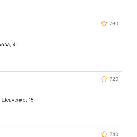
760
рова, 41
720
а Шевченко, 15
740