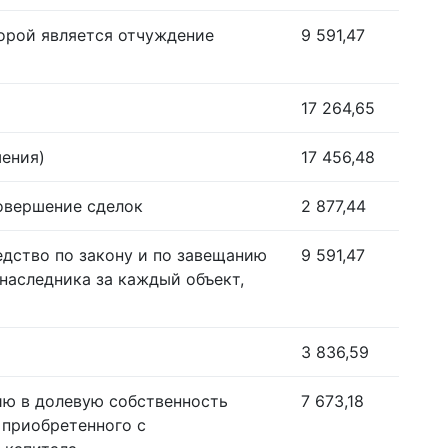
орой является отчуждение
9 591,47
17 264,65
шения)
17 456,48
совершение сделок
2 877,44
едство по закону и по завещанию
9 591,47
наследника за каждый объект,
3 836,59
ию в долевую собственность
7 673,18
 приобретенного с