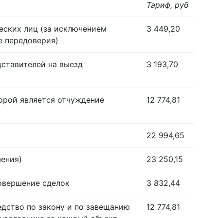
Тариф, руб
еских лиц (за исключением
3 449,20
е передоверия)
дставителей на выезд
3 193,70
орой является отчуждение
12 774,81
22 994,65
шения)
23 250,15
совершение сделок
3 832,44
едство по закону и по завещанию
12 774,81