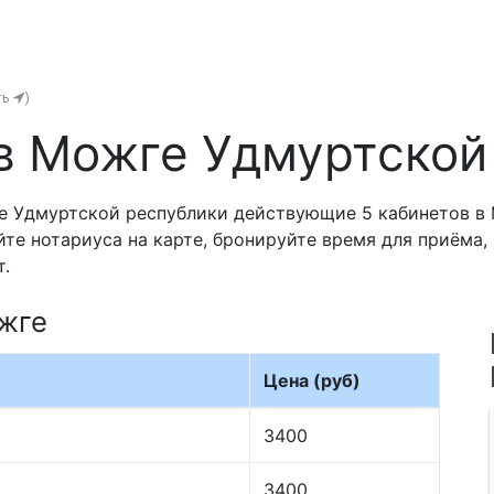
ть
)
в Можге Удмуртской
е Удмуртской республики действующие 5 кабинетов в
йте нотариуса на карте, бронируйте время для приёма
т.
жге
Цена (руб)
3400
3400