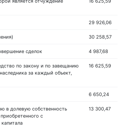
орой является отчуждение
16 625,59
29 926,06
шения)
30 258,57
совершение сделок
4 987,68
едство по закону и по завещанию
16 625,59
наследника за каждый объект,
6 650,24
ию в долевую собственность
13 300,47
 приобретенного с
 капитала