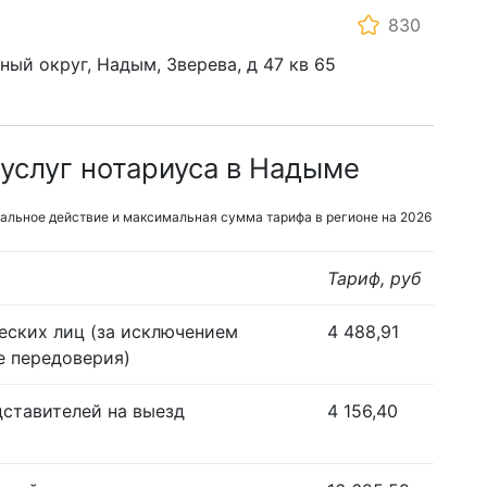
830
ый округ, Надым, Зверева, д 47 кв 65
услуг нотариуса в Надыме
альное действие и максимальная сумма тарифа в регионе на 2026
Тариф, руб
еских лиц (за исключением
4 488,91
е передоверия)
дставителей на выезд
4 156,40