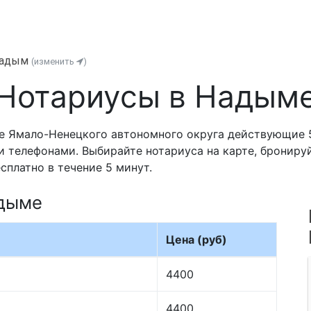
адым
(изменить
)
Нотариусы в Надым
е Ямало-Ненецкого автономного округа действующие 
и телефонами. Выбирайте нотариуса на карте, брониру
сплатно в течение 5 минут.
адыме
Цена (руб)
4400
4400