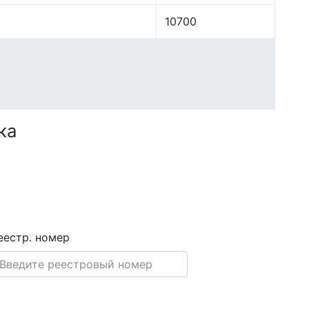
10700
ка
еестр. номер