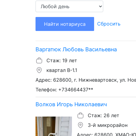
Сбросить
Найти нотариуса
Варгатюк Любовь Васильевна
Стаж: 19 лет
квартал В-1.1
Адрес: 628600, г. Нижневартовск, ул. Нов
Телефон: +734664437**
Волков Игорь Николаевич
Стаж: 26 лет
3-й микрорайон
Адрес: 628600, ХМАО-Югр