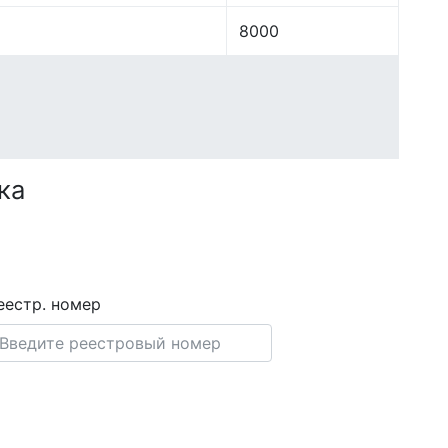
8000
ка
еестр. номер