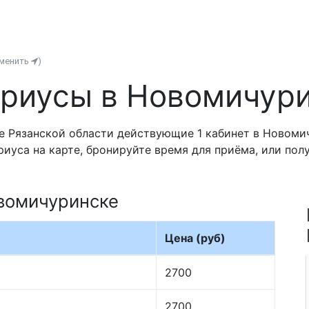
зменить
)
риусы в Новомичур
 Рязанской области действующие 1 кабинет в Новомич
риуса на карте, бронируйте время для приёма, или по
вомичуринске
Цена (руб)
2700
2700