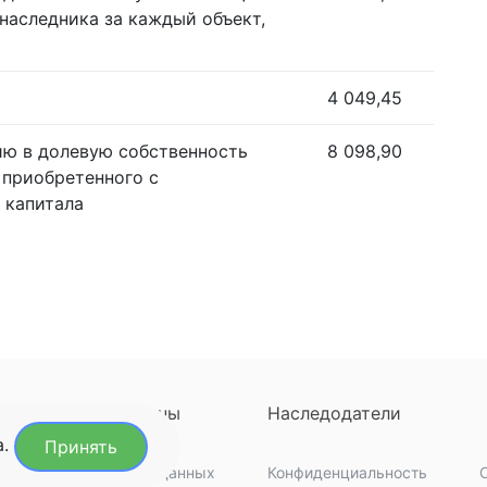
наследника за каждый объект,
4 049,45
ию в долевую собственность
8 098,90
 приобретенного с
 капитала
ны
Регионы
Наследодатели
а.
Принять
кты
Обработка данных
Конфиденциальность
C