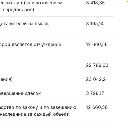
еских лиц (за исключением
3 418,35
е передоверия)
дставителей на выезд
3 165,14
орой является отчуждение
12 660,56
22 789,00
шения)
23 042,21
совершение сделок
3 798,17
едство по закону и по завещанию
12 660,56
наследника за каждый объект,