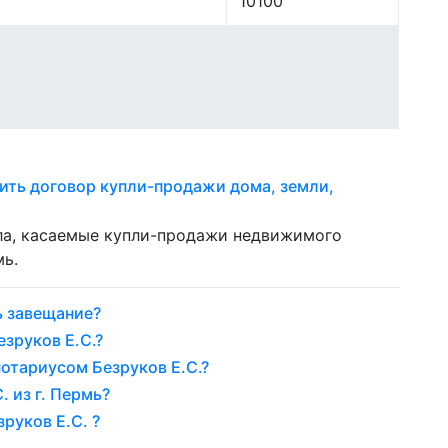
10100
ить договор купли-продажи дома, земли,
ела, касаемые купли-продажи недвижимого
мь.
ь завещание?
зруков Е.С.?
отариусом Безруков Е.С.?
 из г. Пермь?
руков Е.С. ?