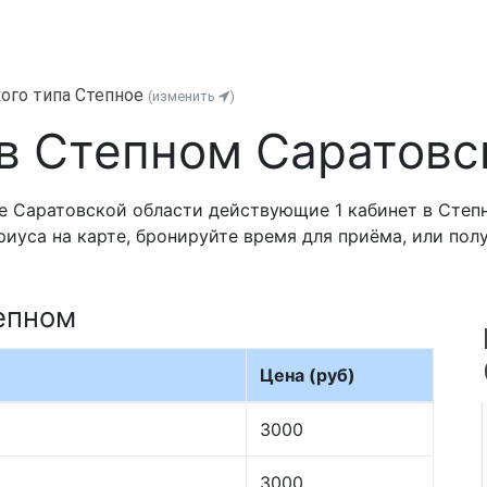
ого типа Степное
(изменить
)
в Степном Саратовс
е Саратовской области действующие 1 кабинет в Степ
риуса на карте, бронируйте время для приёма, или по
епном
Цена (руб)
3000
3000