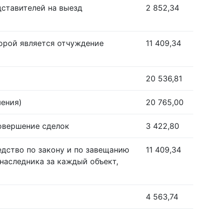
дставителей на выезд
2 852,34
орой является отчуждение
11 409,34
20 536,81
шения)
20 765,00
совершение сделок
3 422,80
едство по закону и по завещанию
11 409,34
наследника за каждый объект,
4 563,74