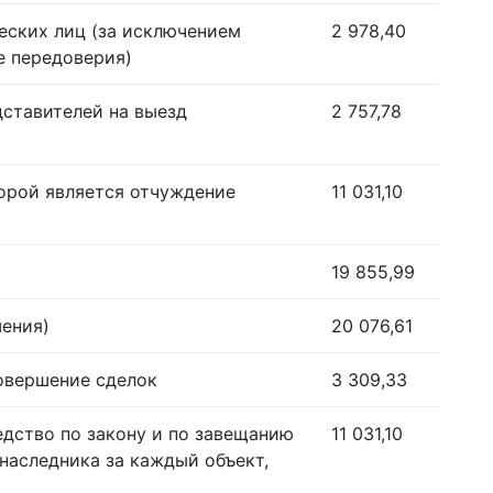
еских лиц (за исключением
2 978,40
е передоверия)
дставителей на выезд
2 757,78
орой является отчуждение
11 031,10
19 855,99
шения)
20 076,61
совершение сделок
3 309,33
едство по закону и по завещанию
11 031,10
наследника за каждый объект,