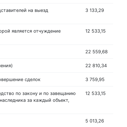
дставителей на выезд
3 133,29
орой является отчуждение
12 533,15
22 559,68
шения)
22 810,34
совершение сделок
3 759,95
едство по закону и по завещанию
12 533,15
наследника за каждый объект,
5 013,26